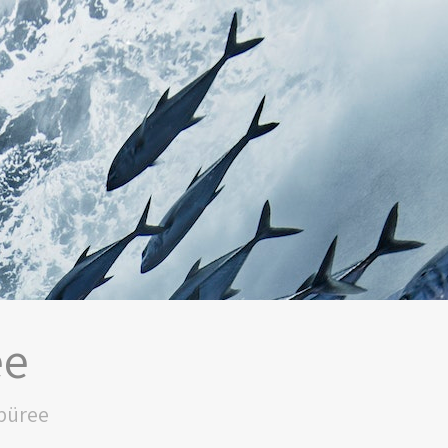
ee
lpüree