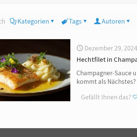
ch
Kategorien
Tags
Autoren
Dezember 29, 202
Hechtfilet in Champ
Champagner-Sauce umh
kommt als Nächstes?
Gefällt Ihnen das?