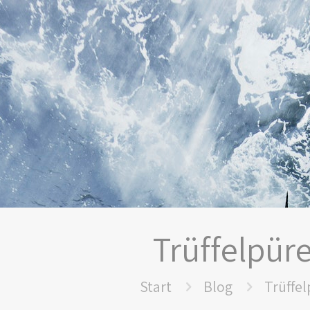
Trüffelpür
Start
Blog
Trüffe