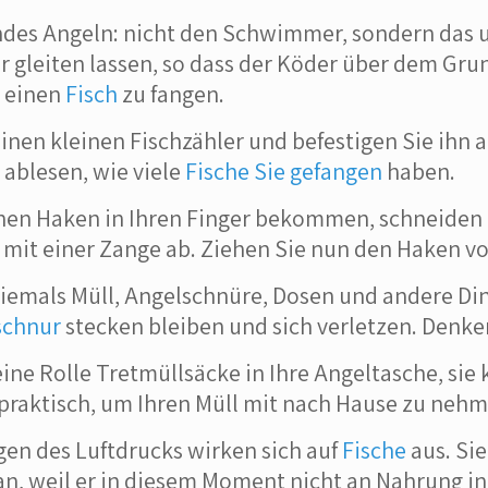
s Angeln: nicht den Schwimmer, sondern das un
 gleiten lassen, so dass der Köder über dem Gr
m einen
Fisch
zu fangen.
inen kleinen Fischzähler und befestigen Sie ihn 
ablesen, wie viele
Fische Sie gefangen
haben.
nen Haken in Ihren Finger bekommen, schneiden S
it einer Zange ab. Ziehen Sie nun den Haken vors
niemals Müll, Angelschnüre, Dosen und andere Din
schnur
stecken bleiben und sich verletzen. Denke
ine Rolle Tretmüllsäcke in Ihre Angeltasche, sie 
 praktisch, um Ihren Müll mit nach Hause zu nehm
en des Luftdrucks wirken sich auf
Fische
aus. Sie
an, weil er in diesem Moment nicht an Nahrung int