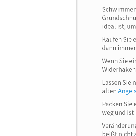
Schwimmende
Grundschnur
ideal ist, u
Kaufen Sie e
dann immer 
Wenn Sie ei
Widerhaken m
Lassen Sie 
alten
Angel
Packen Sie e
weg und ist
Veränderung
beißt nicht 