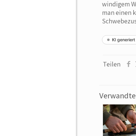
windigem We
man einen k
Schwebezus
KI generiert
Teilen
Verwandte 