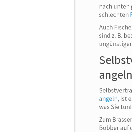
nach unten g
schlechten
Auch Fische
sind z. B. b
ungünstigen
Selbst
angeln
Selbstvertr
angeln
, ist
was Sie tun!
Zum Brassen
Bobber auf d