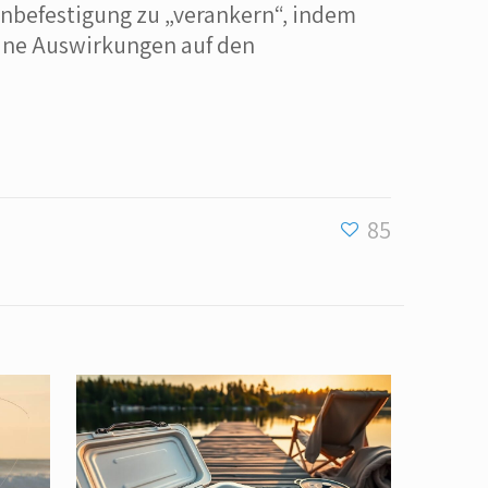
enbefestigung zu „verankern“, indem
keine Auswirkungen auf den
85