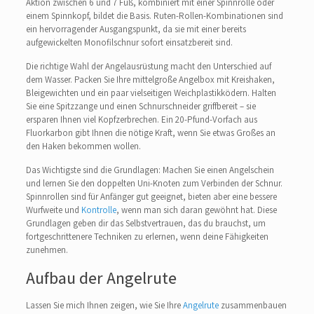
Aktion zwischen 6 und 7 Fuß, kombiniert mit einer Spinnrolle oder
einem Spinnkopf, bildet die Basis. Ruten-Rollen-Kombinationen sind
ein hervorragender Ausgangspunkt, da sie mit einer bereits
aufgewickelten Monofilschnur sofort einsatzbereit sind.
Die richtige Wahl der Angelausrüstung macht den Unterschied auf
dem Wasser. Packen Sie Ihre mittelgroße Angelbox mit Kreishaken,
Bleigewichten und ein paar vielseitigen Weichplastikködern. Halten
Sie eine Spitzzange und einen Schnurschneider griffbereit – sie
ersparen Ihnen viel Kopfzerbrechen. Ein 20-Pfund-Vorfach aus
Fluorkarbon gibt Ihnen die nötige Kraft, wenn Sie etwas Großes an
den Haken bekommen wollen.
Das Wichtigste sind die Grundlagen: Machen Sie einen Angelschein
und lernen Sie den doppelten Uni-Knoten zum Verbinden der Schnur.
Spinnrollen sind für Anfänger gut geeignet, bieten aber eine bessere
Wurfweite und
Kontrolle
, wenn man sich daran gewöhnt hat. Diese
Grundlagen geben dir das Selbstvertrauen, das du brauchst, um
fortgeschrittenere Techniken zu erlernen, wenn deine Fähigkeiten
zunehmen.
Aufbau der Angelrute
Lassen Sie mich Ihnen zeigen, wie Sie Ihre
Angelrute
zusammenbauen