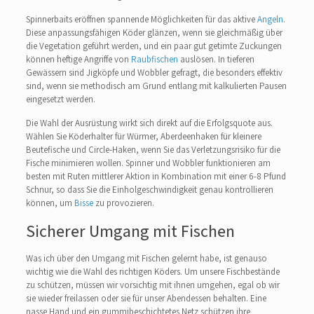
Spinnerbaits eröffnen spannende Möglichkeiten für das aktive
Angeln
.
Diese anpassungsfähigen Köder glänzen, wenn sie gleichmäßig über
die Vegetation geführt werden, und ein paar gut getimte Zuckungen
können heftige Angriffe von
Raubfischen
auslösen. In tieferen
Gewässern sind Jigköpfe und Wobbler gefragt, die besonders effektiv
sind, wenn sie methodisch am Grund entlang mit kalkulierten Pausen
eingesetzt werden.
Die Wahl der Ausrüstung wirkt sich direkt auf die Erfolgsquote aus.
Wählen Sie Köderhalter für Würmer, Aberdeenhaken für kleinere
Beutefische und Circle-Haken, wenn Sie das Verletzungsrisiko für die
Fische minimieren wollen. Spinner und Wobbler funktionieren am
besten mit Ruten mittlerer Aktion in Kombination mit einer 6-8 Pfund
Schnur, so dass Sie die Einholgeschwindigkeit genau kontrollieren
können, um
Bisse
zu provozieren.
Sicherer Umgang mit Fischen
Was ich über den Umgang mit Fischen gelernt habe, ist genauso
wichtig wie die Wahl des richtigen Köders. Um unsere Fischbestände
zu schützen, müssen wir vorsichtig mit ihnen umgehen, egal ob wir
sie wieder freilassen oder sie für unser Abendessen behalten. Eine
nasse Hand und ein gummibeschichtetes Netz schützen ihre