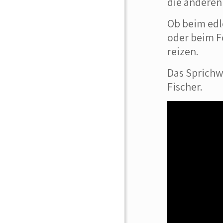
die anderen
Ob beim edl
oder beim F
reizen.
Das Sprichw
Fischer.