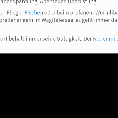
 aber Spannung, Abenteuer, Überlistung.
en Fliegen
Fisch
en oder beim profanen „Würmliba
orellenangeln im Wägitalersee, es geht immer d
ort behält immer seine Gültigkeit: Der
Köder mus