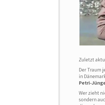
Zuletzt aktu
Der Traum j
in Dänemark
Petri-Jünge
Wer zieht n
sondern au