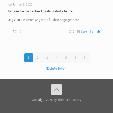
Januar 2, 2025
Fangen Sie die besten Angelangebote heute!
Jagst du die besten Angebote für dein Angelgedöns?
0
0
Lesen Sie mehr
1
2
3
4
5
6
7
Nächste Seite
Copyright 2026 by The Fisch Factory