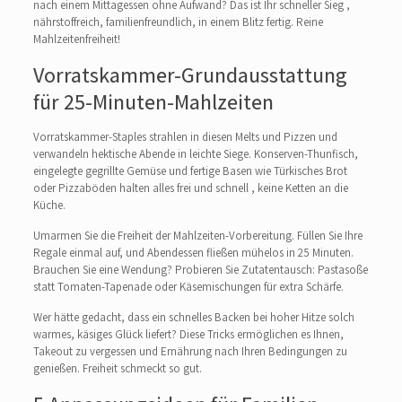
nach einem Mittagessen ohne Aufwand? Das ist Ihr schneller Sieg ,
nährstoffreich, familienfreundlich, in einem Blitz fertig. Reine
Mahlzeitenfreiheit!
Vorratskammer-Grundausstattung
für 25-Minuten-Mahlzeiten
Vorratskammer-Staples strahlen in diesen Melts und Pizzen und
verwandeln hektische Abende in leichte Siege. Konserven-Thunfisch,
eingelegte gegrillte Gemüse und fertige Basen wie Türkisches Brot
oder Pizzaböden halten alles frei und schnell , keine Ketten an die
Küche.
Umarmen Sie die Freiheit der Mahlzeiten-Vorbereitung. Füllen Sie Ihre
Regale einmal auf, und Abendessen fließen mühelos in 25 Minuten.
Brauchen Sie eine Wendung? Probieren Sie Zutatentausch: Pastasoße
statt Tomaten-Tapenade oder Käsemischungen für extra Schärfe.
Wer hätte gedacht, dass ein schnelles Backen bei hoher Hitze solch
warmes, käsiges Glück liefert? Diese Tricks ermöglichen es Ihnen,
Takeout zu vergessen und Ernährung nach Ihren Bedingungen zu
genießen. Freiheit schmeckt so gut.