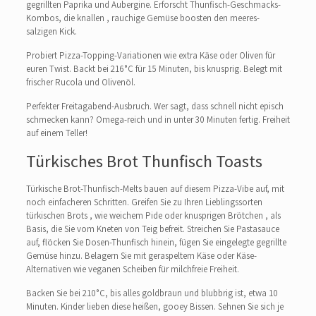
gegrillten Paprika und Aubergine. Erforscht Thunfisch-Geschmacks-
Kombos, die knallen , rauchige Gemüse boosten den meeres-
salzigen Kick.
Probiert Pizza-Topping-Variationen wie extra Käse oder Oliven für
euren Twist. Backt bei 216°C für 15 Minuten, bis knusprig. Belegt mit
frischer Rucola und Olivenöl.
Perfekter Freitagabend-Ausbruch. Wer sagt, dass schnell nicht episch
schmecken kann? Omega-reich und in unter 30 Minuten fertig. Freiheit
auf einem Teller!
Türkisches Brot Thunfisch Toasts
Türkische Brot-Thunfisch-Melts bauen auf diesem Pizza-Vibe auf, mit
noch einfacheren Schritten. Greifen Sie zu Ihren Lieblingssorten
türkischen Brots , wie weichem Pide oder knusprigen Brötchen , als
Basis, die Sie vom Kneten von Teig befreit. Streichen Sie Pastasauce
auf, flöcken Sie Dosen-Thunfisch hinein, fügen Sie eingelegte gegrillte
Gemüse hinzu. Belagern Sie mit geraspeltem Käse oder Käse-
Alternativen wie veganen Scheiben für milchfreie Freiheit.
Backen Sie bei 210°C, bis alles goldbraun und blubbrig ist, etwa 10
Minuten. Kinder lieben diese heißen, gooey Bissen. Sehnen Sie sich je