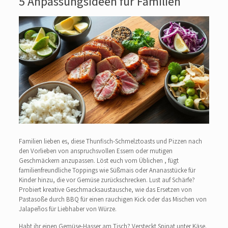
5 Anpassungsideen für Familien
Familien lieben es, diese Thunfisch-Schmelztoasts und Pizzen nach
den Vorlieben von anspruchsvollen Essern oder mutigen
Geschmäckern anzupassen. Löst euch vom Üblichen , fügt
familienfreundliche Toppings wie Süßmais oder Ananasstücke für
Kinder hinzu, die vor Gemüse zurückschrecken. Lust auf Schärfe?
Probiert kreative Geschmacksaustausche, wie das Ersetzen von
Pastasoße durch BBQ für einen rauchigen Kick oder das Mischen von
Jalapeños für Liebhaber von Würze.
Habt ihr einen Gemüse-Hasser am Tisch? Versteckt Spinat unter Käse.