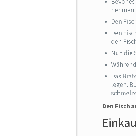
Bevor es
nehmen
Den Fisc
Den Fisc
den Fisc
Nun die 
Während
Das Brat
legen. B
schmelze
Den Fisch a
Einkau