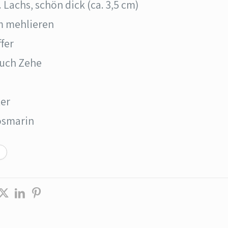
. Lachs, schön dick (ca. 3,5 cm)
m mehlieren
ffer
auch Zehe
e
ter
osmarin