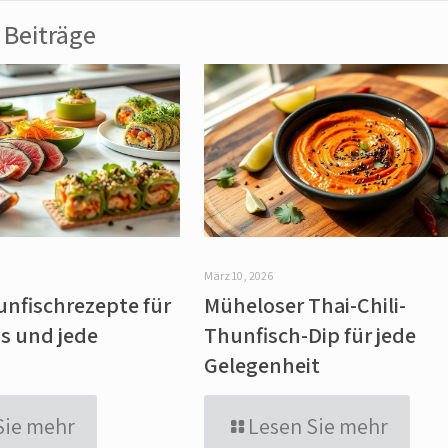
Beiträge
März 10, 2026
unfischrezepte für
Müheloser Thai-Chili-
s und jede
Thunfisch-Dip für jede
Gelegenheit
Sie mehr
Lesen Sie mehr