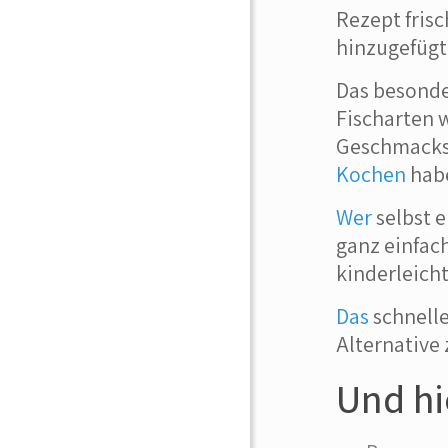
Rezept fris
hinzugefügt
Das besond
Fischarten 
Geschmackse
Kochen
habe
Wer
selbst 
ganz einfac
kinderleicht
Das
schnelle
Alternative 
Und hi