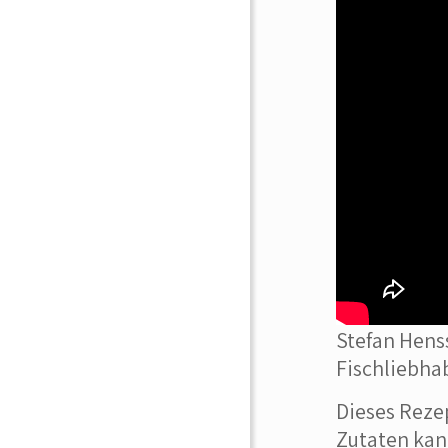
Stefan Henss
Fischliebhab
Dieses Rezep
Zutaten kan