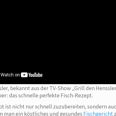
ler, bekannt aus der TV-Show „Grill den Henssler“
er: das schnelle perfekte Fisch-Rezept.
t ist nicht nur schnell zuzubereiten, sondern au
n man ein köstliches und gesundes
Fischgericht
z