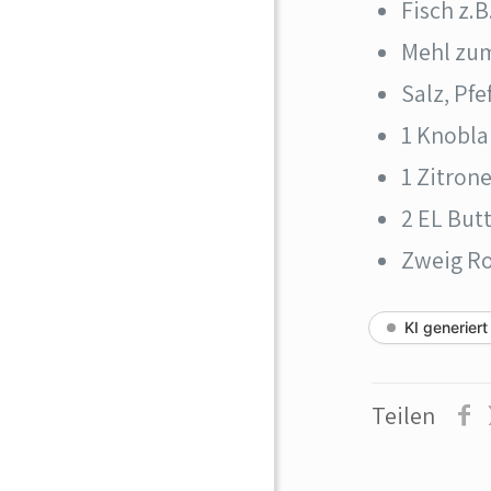
Fisch z.B
Mehl zu
Salz, Pfe
1 Knobl
1 Zitron
2 EL But
Zweig R
KI generiert
Teilen