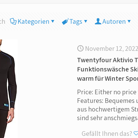
ch
Kategorien
Tags
Autoren
November 12, 202
Twentyfour Aktivio
Funktionswäsche Sk
warm für Winter Spor
Price: Either no price
Features: Bequemes
aus hochwertigem Stre
sind sehr anschmieg
Gefällt Ihnen das?