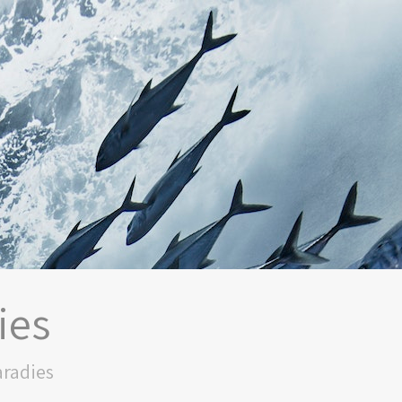
ies
aradies