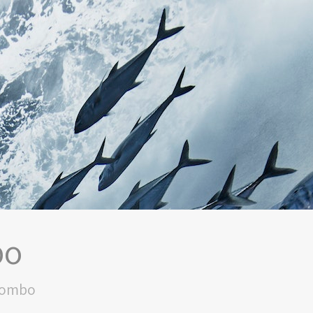
bo
combo