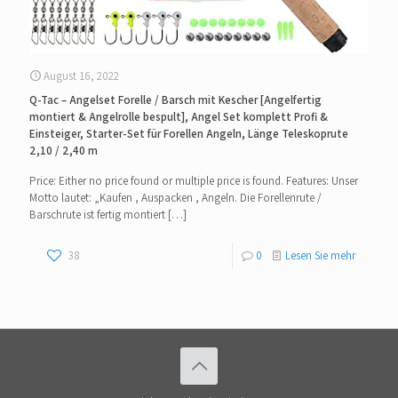
August 16, 2022
Q-Tac – Angelset Forelle / Barsch mit Kescher [Angelfertig
montiert & Angelrolle bespult], Angel Set komplett Profi &
Einsteiger, Starter-Set für Forellen Angeln, Länge Teleskoprute
2,10 / 2,40 m
Price: Either no price found or multiple price is found. Features: Unser
Motto lautet: „Kaufen , Auspacken , Angeln. Die Forellenrute /
Barschrute ist fertig montiert
[…]
38
0
Lesen Sie mehr