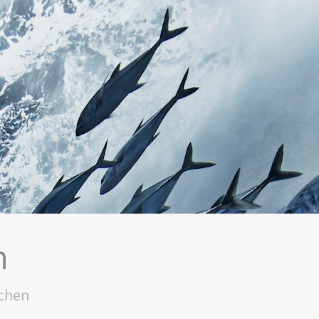
n
schen