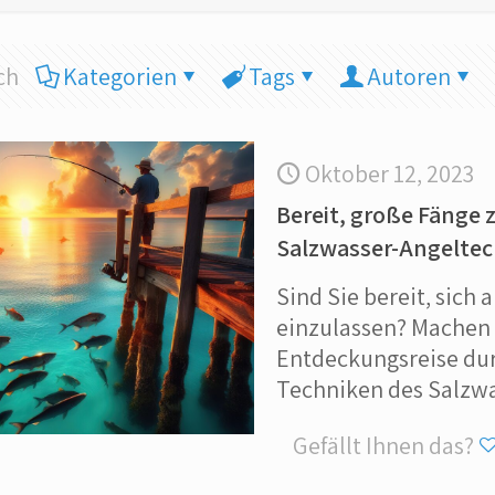
ch
Kategorien
Tags
Autoren
Oktober 12, 2023
Bereit, große Fänge 
Salzwasser-Angelte
Sind Sie bereit, sich
einzulassen? Machen S
Entdeckungsreise dur
Techniken des Salzw
Gefällt Ihnen das?