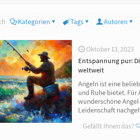
ch
Kategorien
Tags
Autoren
Oktober 13, 2023
Entspannung pur: Di
weltweit
Angeln ist eine belie
und Ruhe bietet. Für 
wunderschöne Angel- 
Leidenschaft nachge
Gefällt Ihnen das?